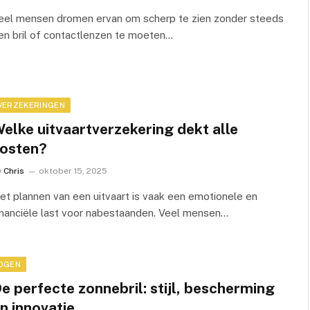
eel mensen dromen ervan om scherp te zien zonder steeds
en bril of contactlenzen te moeten…
VERZEKERINGEN
elke uitvaartverzekering dekt alle
osten?
y
Chris
oktober 15, 2025
et plannen van een uitvaart is vaak een emotionele en
inanciële last voor nabestaanden. Veel mensen…
OGEN
e perfecte zonnebril: stijl, bescherming
n innovatie