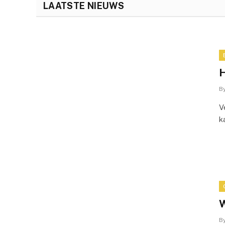
LAATSTE NIEUWS
H
B
V
k
W
B