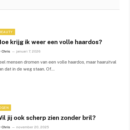
BEAUTY
oe krijg ik weer een volle haardos?
y
Chris
januari 7, 2026
eel mensen dromen van een volle haardos, maar haaruitval
an dat in de weg staan. Of…
OGEN
il jij ook scherp zien zonder bril?
y
Chris
november 20, 2025