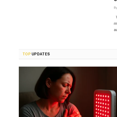
B
W
m
a
TOP
UPDATES