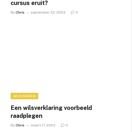
cursus eruit?
By
Chris
september 22, 2023
0
GEZONDHEID
Een wilsverklaring voorbeeld
raadplegen
By
Chris
maart 17, 2023
0