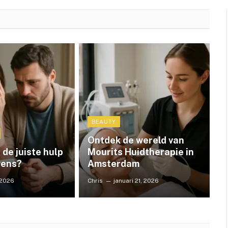
BEAUTY
Ontdek de wereld van
 de juiste hulp
Mourits Huidtherapie in
wens?
Amsterdam
, 2026
Chris
januari 21, 2026