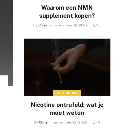
Waarom een NMN
supplement kopen?
By
Chris
september 18, 2024
0
GEZONDHEID
Nicotine ontrafeld: wat je
moet weten
By
Chris
november 22, 2023
0