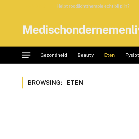
TRENDING
Helpt roodlichttherapie echt bij pijn?
Medischondernemenli
Gezondheid
Beauty
Eten
Fysio
BROWSING:
ETEN