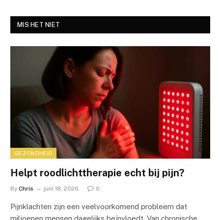
MIS HET NIET
GEZONDHEID
Helpt roodlichttherapie echt bij pijn?
By
Chris
juni 18, 2026
0
Pijnklachten zijn een veelvoorkomend probleem dat
miljoenen mensen dagelijks beïnvloedt. Van chronische