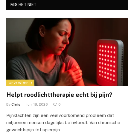
MIS HET NIET
GEZONDHEID
Helpt roodlichttherapie echt bij pijn?
By
Chris
juni 18, 2026
0
Pijnklachten zijn een veelvoorkomend probleem dat
miljoenen mensen dagelijks beïnvloedt. Van chronische
gewrichtspijn tot spierpijn…