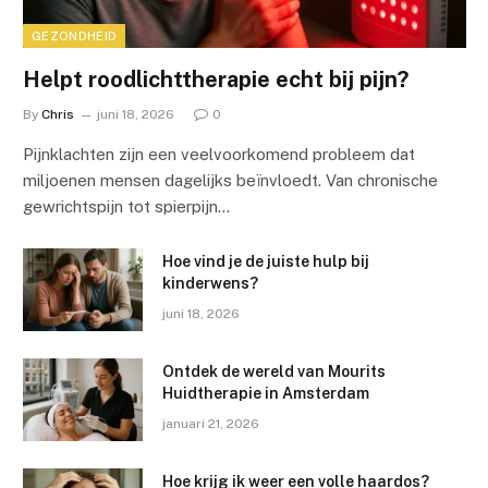
GEZONDHEID
Helpt roodlichttherapie echt bij pijn?
By
Chris
juni 18, 2026
0
Pijnklachten zijn een veelvoorkomend probleem dat
miljoenen mensen dagelijks beïnvloedt. Van chronische
gewrichtspijn tot spierpijn…
Hoe vind je de juiste hulp bij
kinderwens?
juni 18, 2026
Ontdek de wereld van Mourits
Huidtherapie in Amsterdam
januari 21, 2026
Hoe krijg ik weer een volle haardos?