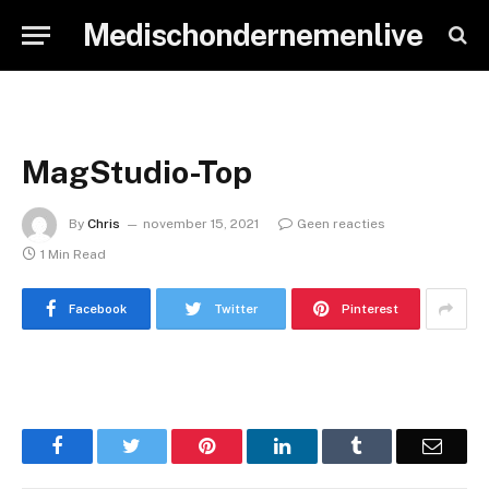
Medischondernemenlive
MagStudio-Top
By
Chris
november 15, 2021
Geen reacties
1 Min Read
Facebook
Twitter
Pinterest
Facebook
Twitter
Pinterest
LinkedIn
Tumblr
Email