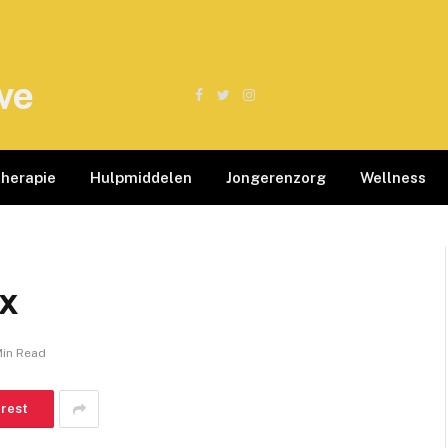
ve
Facebook
Twitter
Instagram
therapie
Hulpmiddelen
Jongerenzorg
Wellness
x
Min Read
erest