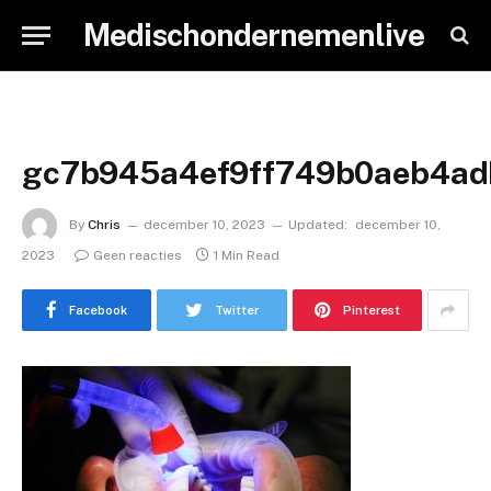
Medischondernemenlive
gc7b945a4ef9ff749b0aeb4a
By
Chris
december 10, 2023
Updated:
december 10,
2023
Geen reacties
1 Min Read
Facebook
Twitter
Pinterest