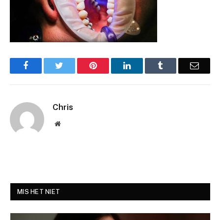
Facebook
Twitter
Pinterest
LinkedIn
Tumblr
Email
Chris
Website
MIS HET NIET