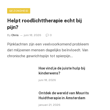
GEZONDHEID
Helpt roodlichttherapie echt bij
pijn?
By
Chris
juni 18, 2026
0
e
Pijnklachten zijn een veelvoorkomend probleem
dat miljoenen mensen dagelijks beïnvloedt. Van
chronische gewrichtspijn tot spierpijn…
Hoe vind je de juiste hulp bij
kinderwens?
juni 18, 2026
Ontdek de wereld van Mourits
Huidtherapie in Amsterdam
januari 21, 2026