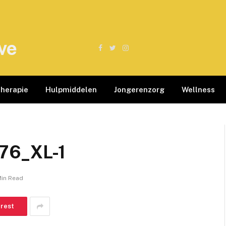
ve
Facebook
Twitter
Instagram
therapie
Hulpmiddelen
Jongerenzorg
Wellness
76_XL-1
Min Read
erest