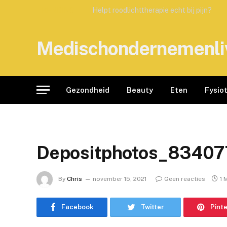
TRENDING
Helpt roodlichttherapie echt bij pijn?
Medischondernemenli
Gezondheid
Beauty
Eten
Fysio
Depositphotos_83407
By
Chris
november 15, 2021
Geen reacties
1 
Facebook
Twitter
Pint