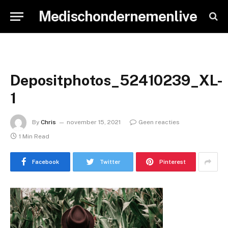
Medischondernemenlive
Depositphotos_52410239_XL-
1
By
Chris
november 15, 2021
Geen reacties
1 Min Read
Facebook
Twitter
Pinterest