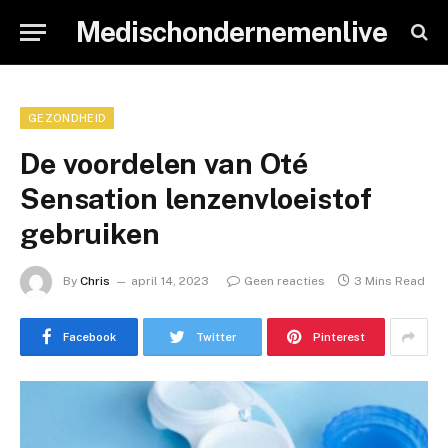
Medischondernemenlive
GEZONDHEID
De voordelen van Oté
Sensation lenzenvloeistof
gebruiken
By
Chris
april 14, 2023
Geen reacties
3 Mins Read
Facebook
Twitter
Pinterest